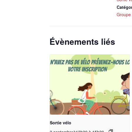
Catégo
Groupe 
Évènements liés
Sortie vélo
3 septembreà13h30
à
15h30