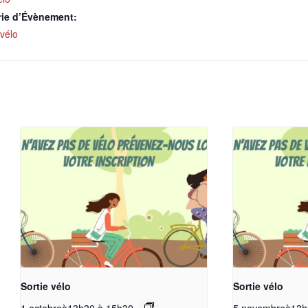
rie d’Évènement:
vélo
Sortie vélo
Sortie vélo
1 octobreà13h30
à
15h30
5 novembreà13h