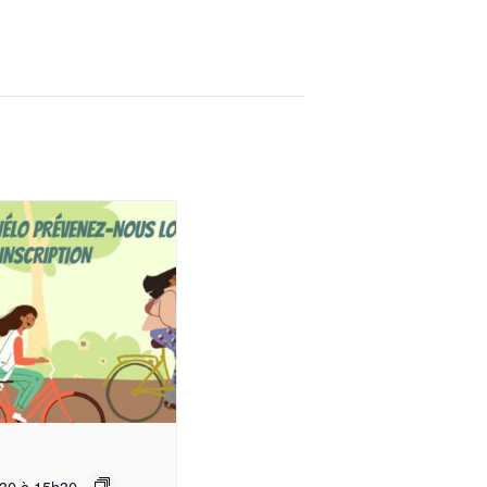
30
à
15h30