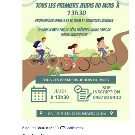
Évèn
6 aoûtà13h30
à
15h30
Sortie vélo