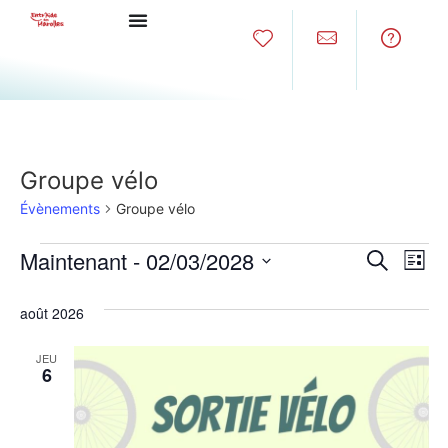
Groupe vélo
Évènements
Groupe vélo
Rech
Na
Maintenant
 - 
02/03/2028
Recherche
Liste
Sélectionnez
de
et
une
août 2026
date.
vu
navig
Év
JEU
de
6
vues