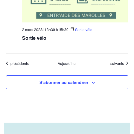
2 mars 2028à13h30
à
15h30
Sortie vélo
Sortie vélo
Évènements
Évènements
précédents
Aujourd’hui
suivants
S’abonner au calendrier