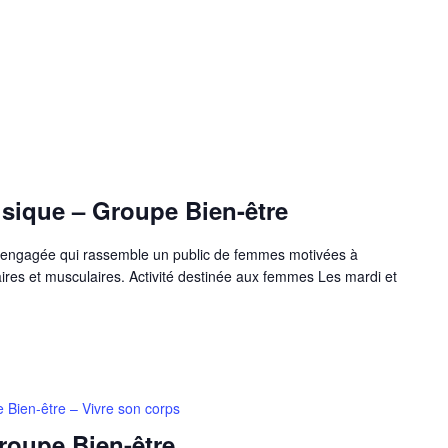
ique – Groupe Bien-être
e engagée qui rassemble un public de femmes motivées à
tique
ires et musculaires. Activité destinée aux femmes Les mardi et
e
 Bien-être – Vivre son corps
roupe Bien-être