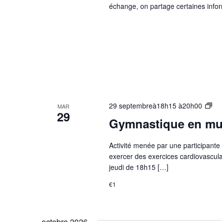
échange, on partage certaines inform
Gr
29 septembreà18h15
à
20h00
MAR
29
Bie
Gymnastique en mus
êtr
–
Activité menée par une participant
Gy
exercer des exercices cardiovascula
en
jeudi de 18h15 […]
mu
€1
octobre 2026