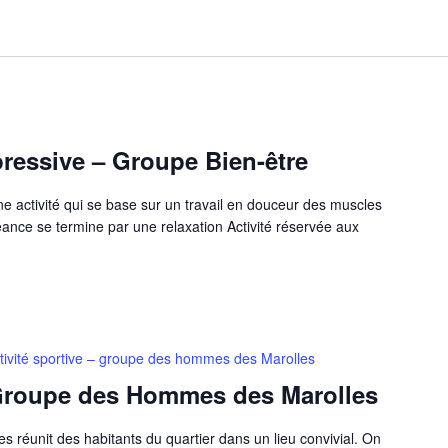
oupe
n-
essive – Groupe Bien-être
e
 activité qui se base sur un travail en douceur des muscles
mnastique
nce se termine par une relaxation Activité réservée aux
opressive
tivité sportive – groupe des hommes des Marolles
– Groupe des Hommes des Marolles
réunit des habitants du quartier dans un lieu convivial. On