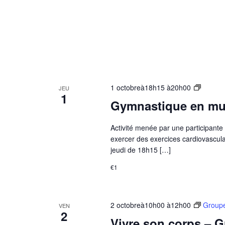
Groupe
1 octobreà18h15
à
20h00
JEU
1
Bien-
Gymnastique en mus
être
–
Activité menée par une participant
Gymnas
exercer des exercices cardiovascula
en
jeudi de 18h15 […]
musiqu
€1
2 octobreà10h00
à
12h00
Groupe
VEN
2
Vivre son corps – G