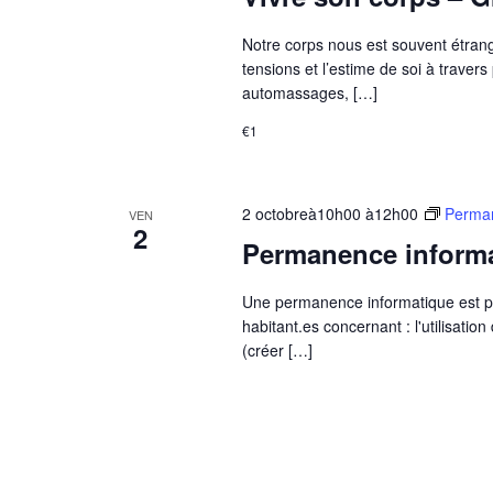
Notre corps nous est souvent étranger
tensions et l’estime de soi à travers
automassages, […]
€1
2 octobreà10h00
à
12h00
Perman
VEN
2
Permanence inform
Une permanence informatique est pr
habitant.es concernant : l'utilisatio
(créer […]