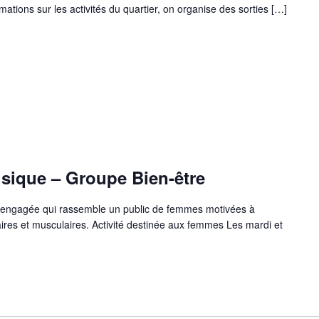
ations sur les activités du quartier, on organise des sorties […]
oupe
n-
ique – Groupe Bien-être
e
e engagée qui rassemble un public de femmes motivées à
mnastique
ires et musculaires. Activité destinée aux femmes Les mardi et
sique