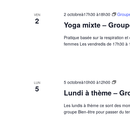
2 octobreà17h30
à
18h30
Groupe
VEN
2
Yoga mixte – Group
Pratique basée sur la respiration e
femmes Les vendredis de 17h30 à 18
Groupe
5 octobreà10h00
à
12h00
LUN
5
Bien-
Lundi à thème – Gr
être
–
Les lundis à thème ce sont des mo
Lundi
groupe Bien-être pour passer du te
à
Thème