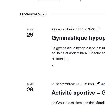
de
clé.
Sélectionnez
une
vues
date.
septembre 2026
Évènements
Gr
29 septembreà11h30
à
13h00
MAR
29
Bie
Gymnastique hypopr
êtr
–
La gymnastique hypopressive est une
Gy
périnées et abdominaux. Chaque séa
hyp
femmes […]
€1
29 septembreà14h30
à
16h00
Ac
MAR
29
Activité sportive 
Le Groupe des Hommes des Marolles 