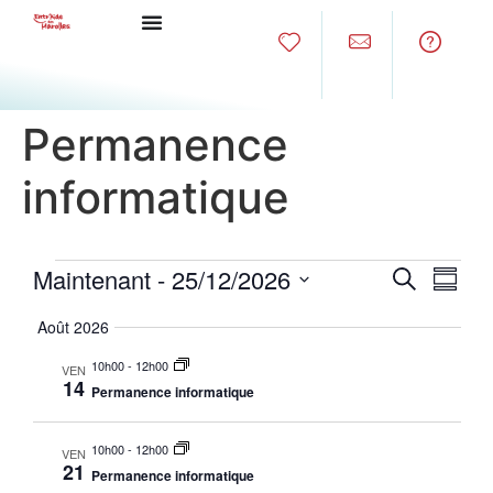
Permanence
informatique
Reche
Nav
Maintenant
 - 
25/12/2026
Recherche
Résum
Sélectionnez
de
et
la
Août 2026
date
vu
naviga
10h00
-
12h00
VEN
Év
14
Permanence informatique
de
vues
10h00
-
12h00
VEN
21
Permanence informatique
Évène