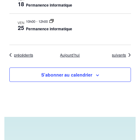
18
Permanence informatique
10h00
-
12h00
VEN
25
Permanence informatique
Évènements
Évènements
précédents
Aujourd’hui
suivants
S’abonner au calendrier