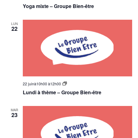
Yoga mixte – Groupe Bien-être
LUN
22
Groupe
22 juinà10h00
à
12h00
Bien-
Lundi à thème – Groupe Bien-être
être
–
Lundi
à
MAR
Thème
23