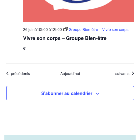
26 juinà10h00
à
12h00
Groupe Bien-être – Vivre son corps
Vivre son corps – Groupe Bien-être
€1
Évènements
Évènements
précédents
Aujourd’hui
suivants
S’abonner au calendrier