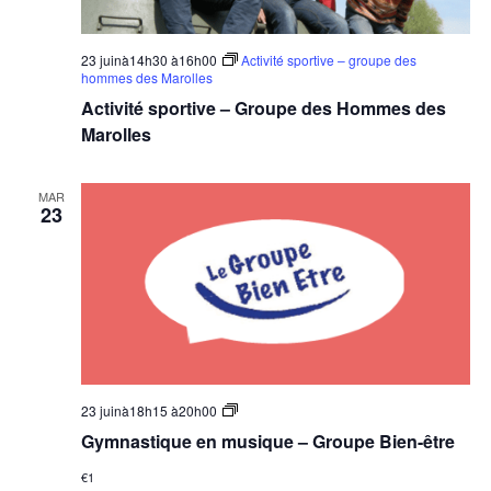
23 juinà14h30
à
16h00
Activité sportive – groupe des
hommes des Marolles
Activité sportive – Groupe des Hommes des
Marolles
MAR
23
Groupe
23 juinà18h15
à
20h00
Bien-
Gymnastique en musique – Groupe Bien-être
être
–
€1
Gymnastique