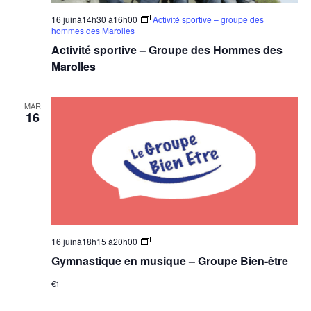
16 juinà14h30
à
16h00
Activité sportive – groupe des
hommes des Marolles
Activité sportive – Groupe des Hommes des
Marolles
MAR
16
Groupe
16 juinà18h15
à
20h00
Bien-
Gymnastique en musique – Groupe Bien-être
être
–
€1
Gymnastique
en
musique