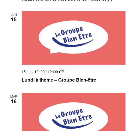
LUN
15
Groupe
15 juinà10h00
à
12h00
Bien-
Lundi à thème – Groupe Bien-être
être
–
Lundi
à
MAR
Thème
16