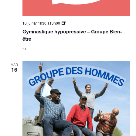
Groupe
16 juinà11h30
à
13h00
Bien-
Gymnastique hypopressive – Groupe Bien-
être
–
être
Gymnastique
hypopressive
€1
MAR
16