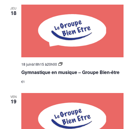
JEU
18
Groupe
18 juinà18h15
à
20h00
Bien-
Gymnastique en musique – Groupe Bien-être
être
–
€1
Gymnastique
en
musique
VEN
19