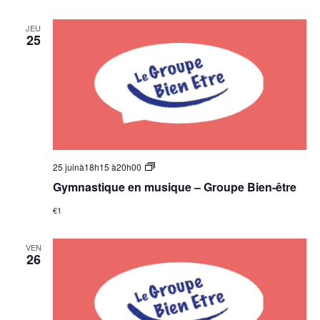
en
musique
JEU
25
Groupe
25 juinà18h15
à
20h00
Bien-
Gymnastique en musique – Groupe Bien-être
être
–
€1
Gymnastique
en
musique
VEN
26