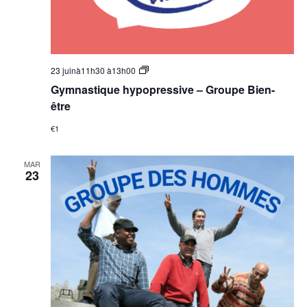
Groupe
23 juinà11h30
à
13h00
Bien-
Gymnastique hypopressive – Groupe Bien-
être
–
être
Gymnastique
hypopressive
€1
MAR
23