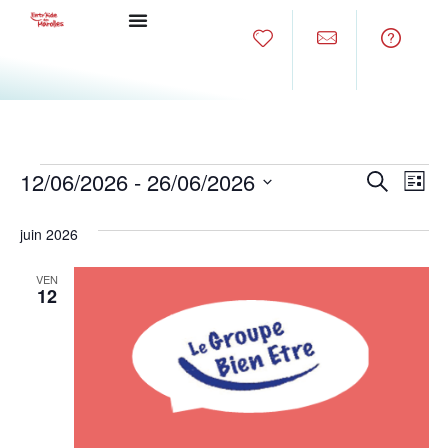
Rech
Na
12/06/2026
 - 
26/06/2026
Recherche
Liste
Sélectionnez
de
et
une
juin 2026
date.
vu
navig
Év
VEN
de
12
vues
Évèn