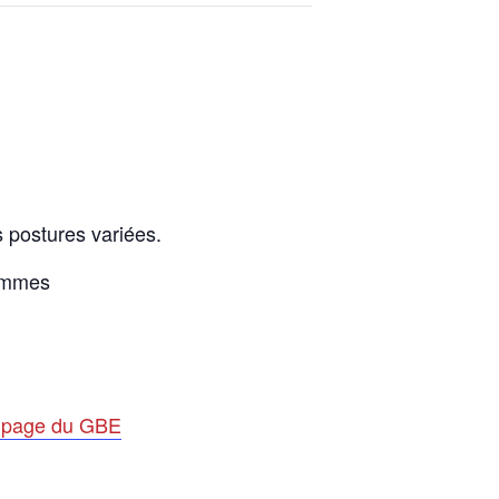
s postures variées.
femmes
a page du GBE