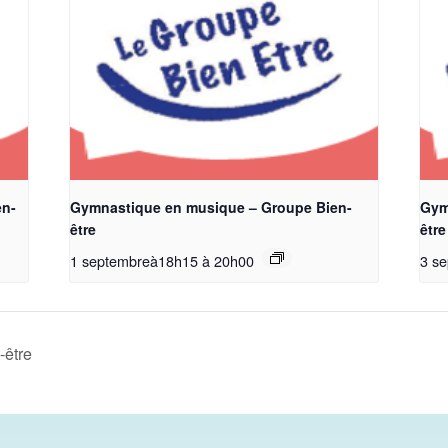
en-
Gymnastique en musique – Groupe Bien-
Gym
être
être
1 septembreà18h15
à
20h00
3 s
-être