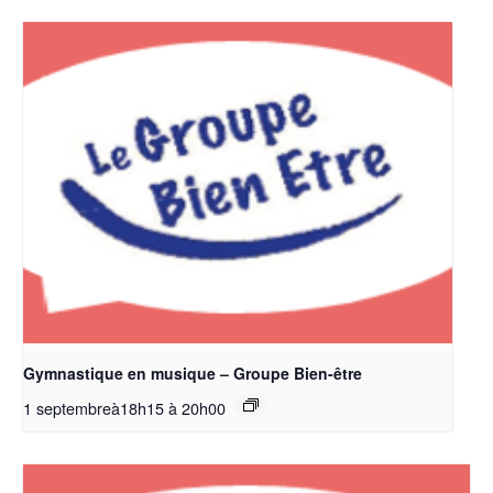
Gymnastique en musique – Groupe Bien-être
1 septembreà18h15
à
20h00