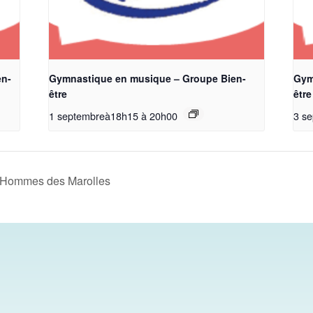
en-
Gymnastique en musique – Groupe Bien-
Gym
être
être
1 septembreà18h15
à
20h00
3 s
s Hommes des Marolles