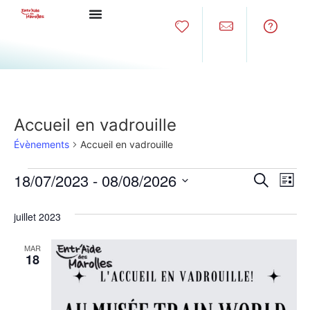
Accueil en vadrouille
Évènements
Accueil en vadrouille
Rech
Na
18/07/2023
 - 
08/08/2026
Recherche
Liste
Sélectionnez
de
et
une
juillet 2023
date.
vu
navig
Év
MAR
de
18
vues