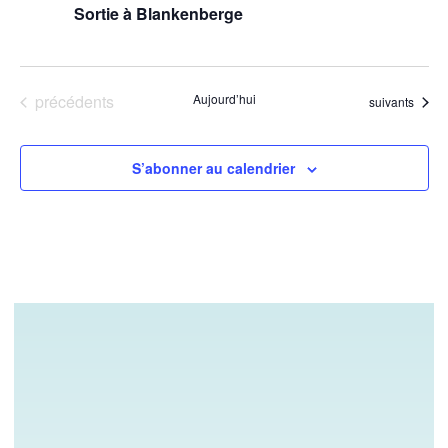
Sortie à Blankenberge
Évènements
précédents
Aujourd’hui
Évènements
suivants
S’abonner au calendrier