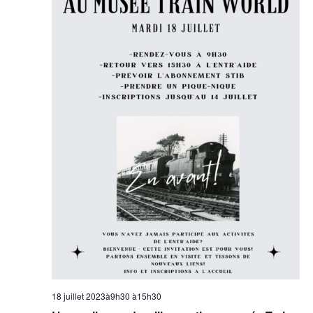
Évèn
18 juillet 2023à9h30
à
15h30