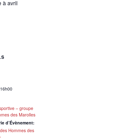
 à avril
LS
à16h00
 sportive – groupe
mes des Marolles
rie d’Évènement:
 des Hommes des
s