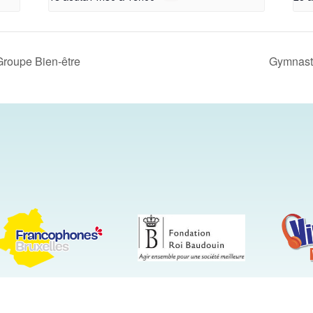
roupe Bien-être
Gymnast