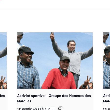
des
Activité sportive – Groupe des Hommes des
Act
Marolles
Mar
18 aoûtà14h30
à
16h00
25 